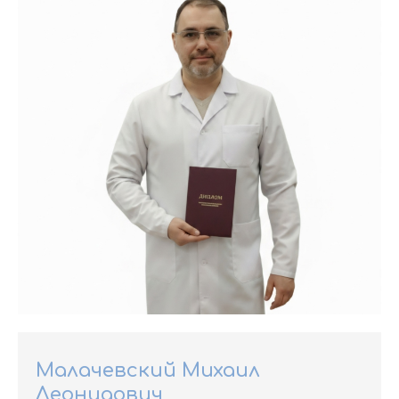
Малачевский Михаил
Леонидович